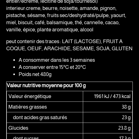
entier/écremé, lécitine de soja/tournesol)
interieur:creme, beurre, noisette, amande, pignon,
pistache, sésame, fruits sec/deshydraté/pulpe, yaourt,
miel, biscuit, café, balsamique, thé, cannelle, cacao,
vanille, épice, plante aromatique, alcool
peut contenir des traces : LAIT (LACTOSE), FRUIT A
COQUE, OEUF, ARACHIDE, SESAME, SOJA, GLUTEN
A consommer dans les 3 semaines
A conserver entre 15°C et 20°C
Poids net 480g
Valeur nutritive moyenne pour 100 g
Valeur énergétique
1961 kJ / 473 kcal
Matières grasses
38 g
dont acides gras saturés
23 g
Glucides
23.8 g
dont sucres
17.3 g