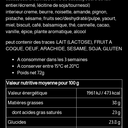
entier/écremé, lécitine de soja/tournesol)
interieur:creme, beurre, noisette, amande, pignon,
pistache, sésame, fruits sec/deshydraté/pulpe, yaourt,
miel, biscuit, café, balsamique, thé, cannelle, cacao,
vanille, épice, plante aromatique, alcool
peut contenir des traces :LAIT (LACTOSE), FRUIT A
COQUE, OEUF, ARACHIDE, SESAME, SOJA, GLUTEN
A consommer dans les 3 semaines
A conserver entre 15°C et 20°C
Poids net 72g
Valeur nutritive moyenne pour 100 g
Valeur énergétique
1961 kJ / 473 kcal
Matières grasses
38 g
dont acides gras saturés
23 g
Glucides
23.8 g