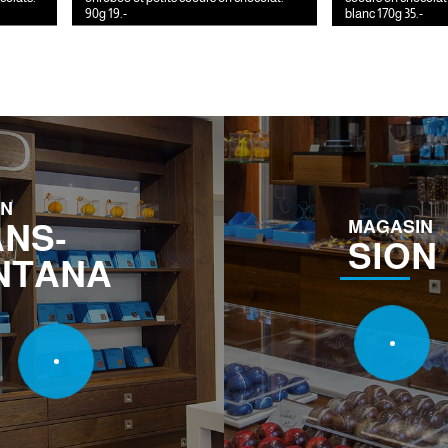
90g 19.-
blanc 170g 35.-
IN
MAGASIN
NS-
SION
NTANA