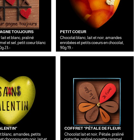
GAGNE TOUJOURS
PETIT COEUR
lait et blanc, praliné
Chocolat blanc, lait et noir, amandes
mel et sel, petit coeur blanc
enrobées et petits coeurs en chocolat,
g 23.-
90g 19.-
ALENTIN"
COFFRET "PÉTALE DE FLEUR
 et blanc, amandes, petits
Chocolat lait et noir, Pétale: praliné
et choconougats noir, lait et
pistache, praliné noisette caramel,