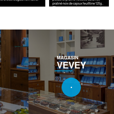
praliné noix de cajoux feuilltine 120g
22.-
MAGASIN
VEVEY