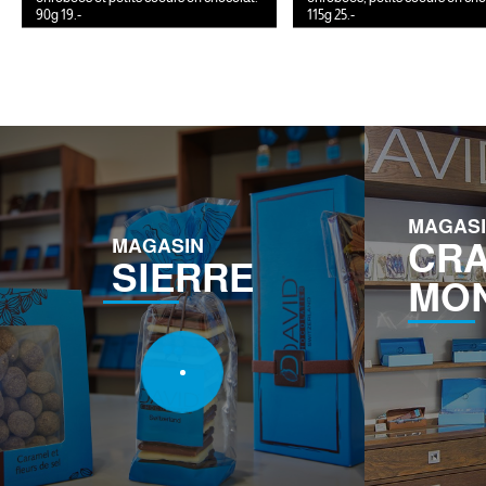
90g 19.-
115g 25.-
MAGAS
MAGASIN
CRA
SIERRE
MO