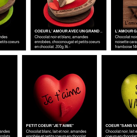
COEUR L' AMOUR AVEC UN GRAND A
L'AMOUR 
andes
Chocolat noir et blanc, amandes
Chocolat noir 
etits coeurs
enrobées, choconougat et petits coeurs
noisette cara
en chocolat. 200g 36.-
framboise 140
PETIT COEUR "JE T'AIME"
COEUR "SANS V
Chocolat blanc, lait et noir, amandes
Chocolat noir, lait
colats.
enrobée et petits coeurs en chocolat.
coeurs en chocolat 