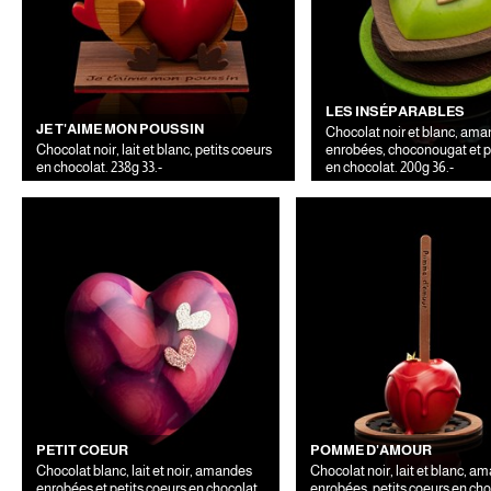
LES INSÉPARABLES
JE T'AIME MON POUSSIN
Chocolat noir et blanc, am
Chocolat noir, lait et blanc, petits coeurs
enrobées, choconougat et p
en chocolat. 238g 33.-
en chocolat. 200g 36.-
PETIT COEUR
POMME D'AMOUR
Chocolat blanc, lait et noir, amandes
Chocolat noir, lait et blanc, amandes
enrobées et petits coeurs en chocolat.
enrobées, petits coeurs en cho