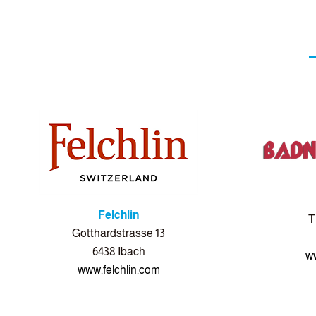
Felchlin
T
Gotthardstrasse 13
6438 Ibach
ww
www.felchlin.com