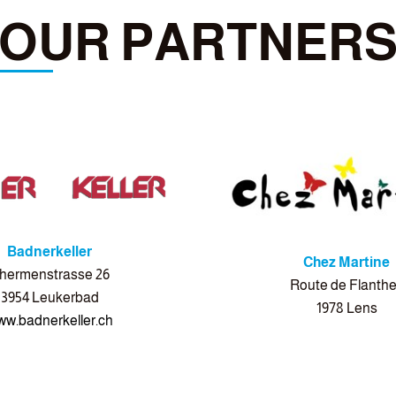
OUR PARTNER
Badnerkeller
Chez Martine
hermenstrasse 26
Route de Flanth
3954 Leukerbad
1978 Lens
w.badnerkeller.ch